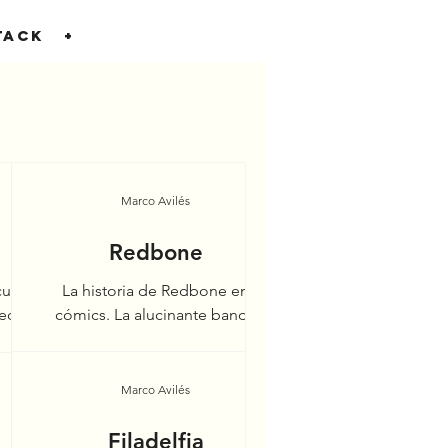
TACK
+
Marco Avilés
Redbone
culo
La historia de Redbone en
medios
cómics. La alucinante banda
es es
indígena de los años setenta y
la
sesenta. Sus integrantes eran de
las naciones yaqui,...
Marco Avilés
Filadelfia