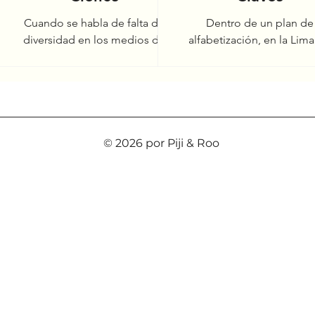
Cuando se habla de falta de
Dentro de un plan de
diversidad en los medios de
alfabetización, en la Lim
comunicación, no solo se habla
inicios de los años setenta
de
de falta de diversidad de
dieron a muchas person
género, étnico-racial,...
cámaras fotográficas para
a
© 2026 por Piji & Roo