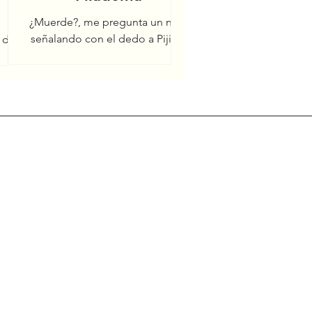
¿Muerde?, me pregunta un niño
señalando con el dedo a Piji. El
a de
niño debe de tener unos siete
, les
años y ha corrido desde la
as
vereda de...
...