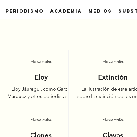
Periodismo
Academia
Medios
SUBS
Marco Avilés
Marco Avilés
Eloy
Extinción
Eloy Jáuregui, como García
La ilustración de este artí
Márquez y otros periodistas de
sobre la extinción de los 
 la
la vieja guardia, creía que la
escritos impresos y digital
os,
realidad ocurría solo para que
precisa. El meteorito es 
de
minutos después...
disrupción...
Marco Avilés
Marco Avilés
a
Clones
Clavos