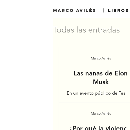
MARCO AVILÉS |
Libros
Todas las entradas
Marco Avilés
Las nanas de Elon
Musk
En un evento público de Tesla,
marca de automóviles eléctric
Elon Musk intervino a través 
un video para referirse a su
Marco Avilés
visión...
¿Por qué la violenci