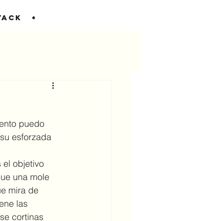
TACK
+
ento puedo 
su esforzada 
que una mole 
ue mira de 
ene las 
se cortinas 