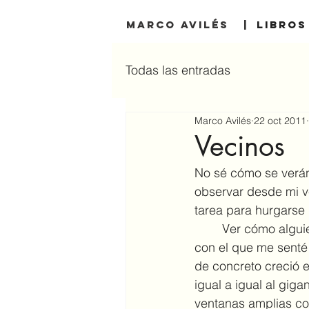
MARCO AVILÉS |
Libros
Todas las entradas
Marco Avilés
22 oct 2011
Vecinos
No sé cómo se verán
observar desde mi v
tarea para hurgarse l
	Ver cómo alguien se hurga la nariz a sesenta metros de distancia no es el objetivo 
con el que me senté 
de concreto creció e
igual a igual al giga
ventanas amplias co