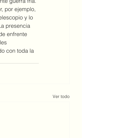
te guerra fría. 
or, por ejemplo, 
elescopio y lo 
La presencia 
de enfrente 
les 
do con toda la 
Ver todo