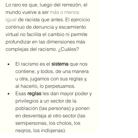
Lo raro es que, luego del remezón, el 
mundo vuelve a ser 
más o menos 
igual
 de racista que antes. El ejercicio 
continuo de denuncia y escarmiento 
virtual no facilita el cambio ni permite 
profundizar en las dimensiones más 
complejas del racismo. ¿Cuáles?
El racismo es el 
sistema
 que nos 
contiene, y todos, de una manera 
u otra, jugamos con sus reglas y, 
al hacerlo, lo perpetuamos.
Esas 
reglas
 les dan mayor poder y 
privilegios a un sector de la 
población (las personas) y ponen 
en desventaja al otro sector (las 
semipersonas, los cholos, los 
negros, los indígenas).
El racismo y el machismo son las 