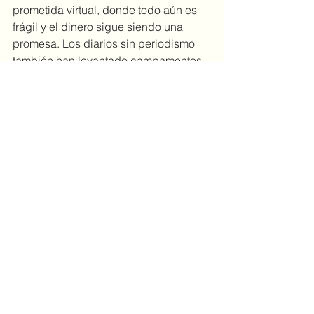
prometida virtual, donde todo aún es 
frágil y el dinero sigue siendo una 
promesa. Los diarios sin periodismo 
también han levantado campamentos 
en la web. Internet es un caos creativo, 
bullicioso, incivilizado y a veces 
criminal como el lejano oeste. Es un 
concierto a todo volumen las 24 horas 
del día. O, más bien, millones de 
conciertos las 24 horas del día, los 7 
días de la semana, los 365 días del 
año. Es autopista, es telaraña, red de 
redes, el universo entero. También 
produce insomnio.
	Esta tarde, conducía al trabajo 
por una calle cubierta de nieve e 
intentaba en vano escuchar un 
podcast. La intención de escribir 
este artículo me creaba un terrible 