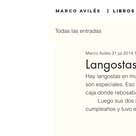
MARCO AVILÉS |
Libros
Todas las entradas
Marco Avilés
31 jul 2014
Langosta
Hay langostas en mu
son especiales. Eso m
caja donde rebosaba
	Luego sus dos hijas se tomaron un selfie. Libby, la que lleva gafas de sol, estaba de 
cumpleaños y tuvo e