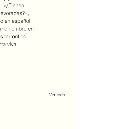
n. «¿Tienen 
devoradas?», 
to en español 
ismo nombre
 en 
 terrorífico. 
sta viva 
Ver todo