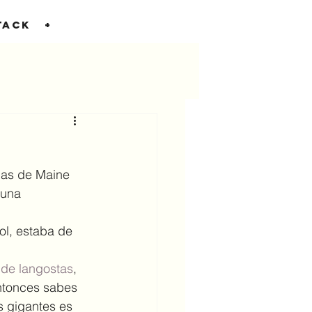
TACK
+
las de Maine 
 una 
de langostas
, 
ntonces sabes 
 gigantes es 