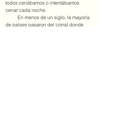
todos cenábamos o intentábamos 
cenar cada noche.
	En menos de un siglo, la mayoría 
de países pasaron del corral donde 
los pollos se criaban al aire libre a la 
cadena industrial que mezcla a esas 
aves con sus excrementos. Los 
detectives de la carne informan de 
estas cosas en sus libros, y Safran 
Foer, el último de ellos, logra que 
empieces a preguntarte de dónde 
viene la carne que vas a cenar cada 
noche. No importa si vives en su país o 
en cualquier pueblo del mundo donde 
hay un mercado. [2011]